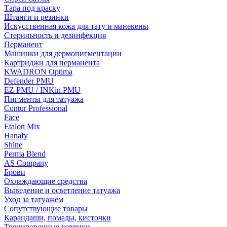
Тара под краску
Штанги и резинки
Искусственная кожа для тату и манекены
Стерильность и дезинфекция
Перманент
Машинки для дермопигментации
Картриджи для перманента
KWADRON Optima
Defender PMU
EZ PMU / INKin PMU
Пигменты для татуажа
Contur Professional
Face
Etalon Mix
Hanafy
Shine
Perma Blend
AS Company
Брови
Охлаждающие средства
Выведение и осветление татуажа
Уход за татуажем
Сопутствующие товары
Карандаши, помады, кисточки
Тренировочные коврики