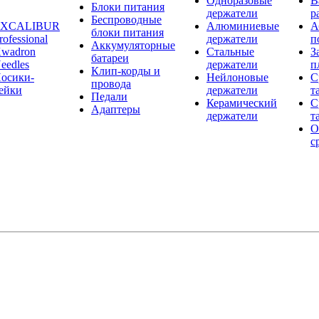
Одноразовые
В
Блоки питания
держатели
р
Беспроводные
EXCALIBUR
Алюминиевые
А
блоки питания
rofessional
держатели
п
Аккумуляторные
wadron
Стальные
З
батареи
eedles
держатели
п
Клип-корды и
осики-
Нейлоновые
С
провода
ейки
держатели
т
Педали
Керамический
С
Адаптеры
держатели
т
О
с