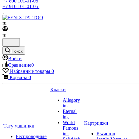
+7 800 101-01-05
+7 916 101-01-05
ru
ru
Поиск
Войти
Сравнение
0
Избранные товары
0
Корзина
0
Краски
Allegory
ink
Eternal
ink
World
Картриджи
Тату машинки
Famous
ink
Kwadron
Беспроводные