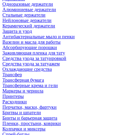
Одноразовые держатели
Алюминиевые держатели
Стальные держатели
Нейлоновые держатели
Керамический держатели
Защита и уход
Антибактериальные мыло и пенки
Вазелин и масла для работы
Абсорбирующие порошки
Заживляющая пленка для тату
Средства ухода за татуировкой
Средства ухода за татуажем
Охлаждающие средства
Трансфер
Трансферная бумага
Трансферные крема и гели
Маркеры и чернила
Принтеры
Расходники
Перчатки, маски, фартуки
Бритвы и шпатели
Бинты и барьерная защита
Пленки, простыни, коврики
Колпачки и миксеры
Спрей-батлы