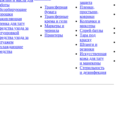
азелин и масла для
защита
аботы
Трансферная
Пленки,
бсорбирующие
бумага
простыни,
орошки
Трансферные
коврики
аживляющая
крема и гели
Колпачки и
ленка для тату
Маркеры и
миксеры
редства ухода за
чернила
Спрей-батлы
атуировкой
Принтеры
Тара под
редства ухода за
краску
атуажем
Штанги и
хлаждающие
резинки
редства
Искусственная
кожа для тату
и манекены
Стерильность
и дезинфекция