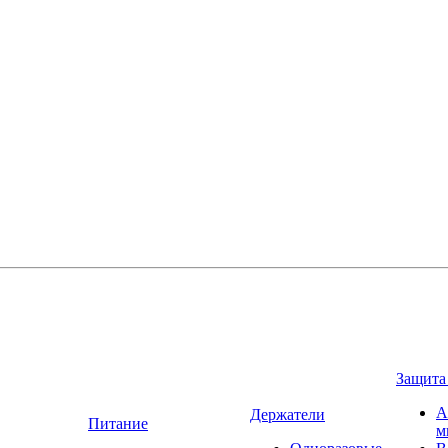
Защита
А
Держатели
Питание
м