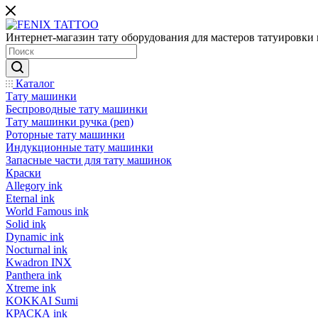
Интернет-магазин тату оборудования для мастеров татуировки 
Каталог
Тату машинки
Беспроводные тату машинки
Тату машинки ручка (pen)
Роторные тату машинки
Индукционные тату машинки
Запасные части для тату машинок
Краски
Allegory ink
Eternal ink
World Famous ink
Solid ink
Dynamic ink
Nocturnal ink
Kwadron INX
Panthera ink
Xtreme ink
KOKKAI Sumi
КРАСКА ink