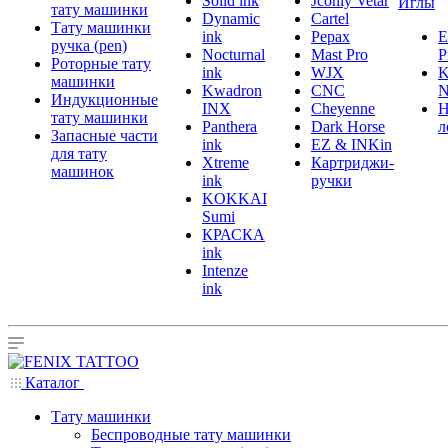
Solid ink
Jconly Vetar
Иглы
тату машинки
Dynamic
Cartel
Тату машинки
ink
Pepax
ручка (pen)
Nocturnal
Mast Pro
P
Роторные тату
ink
WJX
K
машинки
Kwadron
CNC
N
Индукционные
INX
Cheyenne
Н
тату машинки
Panthera
Dark Horse
л
Запасные части
ink
EZ & INKin
для тату
Xtreme
Картриджи-
машинок
ink
ручки
KOKKAI
Sumi
КРАСКА
ink
Intenze
ink
Каталог
Тату машинки
Беспроводные тату машинки