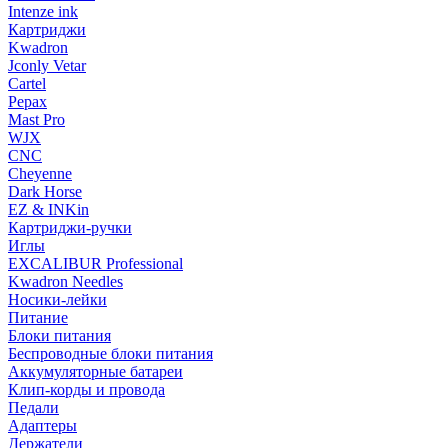
Intenze ink
Картриджи
Kwadron
Jconly Vetar
Cartel
Pepax
Mast Pro
WJX
CNC
Cheyenne
Dark Horse
EZ & INKin
Картриджи-ручки
Иглы
EXCALIBUR Professional
Kwadron Needles
Носики-лейки
Питание
Блоки питания
Беспроводные блоки питания
Аккумуляторные батареи
Клип-корды и провода
Педали
Адаптеры
Держатели