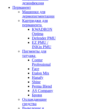
дезинфекция
Перманент
Машинки для
дермопигментации
Картриджи для
перманента
KWADRON
Optima
Defender PMU
EZ PMU /
INKin PMU
Пигменты для
татуажа
Contur
Professional
Face
Etalon Mix
Hanafy
Shine
Perma Blend
AS Company
Брови
Охлаждающие
средства
Выведение и