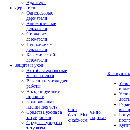
Адаптеры
Держатели
Одноразовые
держатели
Алюминиевые
держатели
Стальные
держатели
Нейлоновые
держатели
Керамический
держатели
Защита и уход
Антибактериальные
Как купить
мыло и пенки
Вазелин и масла для
Усло
работы
опла
Абсорбирующие
Усло
порошки
дост
Заживляющая
Гаран
пленка для тату
Они
возвр
Средства ухода за
Че по
бьют. Мы
Бону
татуировкой
акциям?
снабжаем.
прог
Средства ухода за
Купи
татуажем