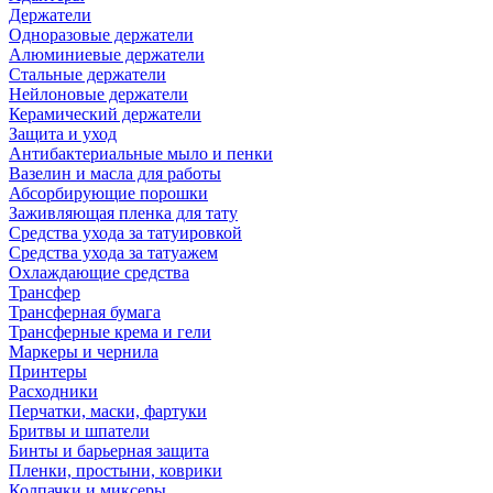
Держатели
Одноразовые держатели
Алюминиевые держатели
Стальные держатели
Нейлоновые держатели
Керамический держатели
Защита и уход
Антибактериальные мыло и пенки
Вазелин и масла для работы
Абсорбирующие порошки
Заживляющая пленка для тату
Средства ухода за татуировкой
Средства ухода за татуажем
Охлаждающие средства
Трансфер
Трансферная бумага
Трансферные крема и гели
Маркеры и чернила
Принтеры
Расходники
Перчатки, маски, фартуки
Бритвы и шпатели
Бинты и барьерная защита
Пленки, простыни, коврики
Колпачки и миксеры