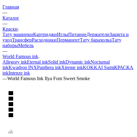
Главная
—
Каталог
—
Краски
Тату машинки
Картриджи
Иглы
Питание
Держатели
Защита и
уход
Трансфер
Расходники
Перманент
Тату барахолка
Тату
наборы
Мебель
—
World Famous ink
Allegory ink
Eternal ink
Solid ink
Dynamic ink
Nocturnal
ink
Kwadron INX
Panthera ink
Xtreme ink
KOKKAI Sumi
КРАСКА
ink
Intenze ink
—
World Famous Ink Ilya Fom Sweet Smoke