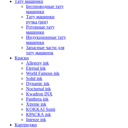
Тату машинки
Беспроводные тату
машинки
Тату машинки
ручка (pen)
Роторные тату
машинки
Индукционные тату
машинки
Запасные части для
тату машинок
Краски
Allegory ink
Eternal ink
World Famous ink
Solid ink
Dynamic ink
Nocturnal ink
Kwadron INX
Panthera ink
Xtreme ink
KOKKAI Sumi
КРАСКА ink
Intenze ink
Картриджи