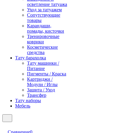
осветление татуажа
Уход за татуажем
Сопутствующие
товары
Карандаши,
помады, кисточки
Тренировочные
коврики
Косметические
средства
Тату барахолка
Тату машинки /
Питание
Пигменты / Краска
Картриджи /
Модули / Иглы
Защита / Уход
Трансфер
Тату наборы
Мебель
Сравнение
0