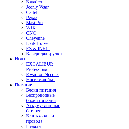
Kwadron
Jconly Vetar
Cartel
Pepax
Mast Pro
WJX
CNC
Cheyenne
Dark Horse
EZ & INKin
Картриджи-ручки
Иглы
EXCALIBUR
Professional
Kwadron Needles
Носики-лейки
Питание
Блоки питания
Беспроводные
блоки питания
Аккумуляторные
батареи
Клип-корды и
провода
Педали