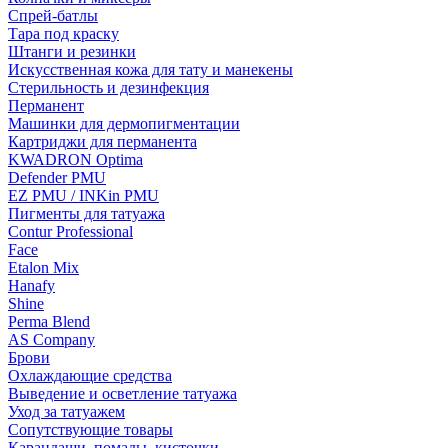
Спрей-батлы
Тара под краску
Штанги и резинки
Искусственная кожа для тату и манекены
Стерильность и дезинфекция
Перманент
Машинки для дермопигментации
Картриджи для перманента
KWADRON Optima
Defender PMU
EZ PMU / INKin PMU
Пигменты для татуажа
Contur Professional
Face
Etalon Mix
Hanafy
Shine
Perma Blend
AS Company
Брови
Охлаждающие средства
Выведение и осветление татуажа
Уход за татуажем
Сопутствующие товары
Карандаши, помады, кисточки