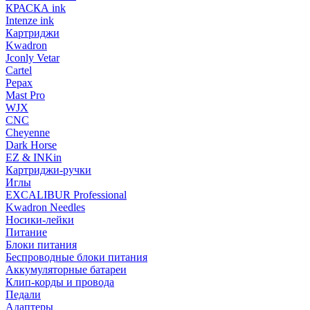
КРАСКА ink
Intenze ink
Картриджи
Kwadron
Jconly Vetar
Cartel
Pepax
Mast Pro
WJX
CNC
Cheyenne
Dark Horse
EZ & INKin
Картриджи-ручки
Иглы
EXCALIBUR Professional
Kwadron Needles
Носики-лейки
Питание
Блоки питания
Беспроводные блоки питания
Аккумуляторные батареи
Клип-корды и провода
Педали
Адаптеры