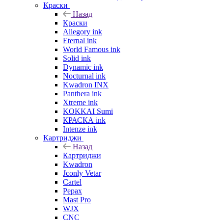
Краски
Назад
Краски
Allegory ink
Eternal ink
World Famous ink
Solid ink
Dynamic ink
Nocturnal ink
Kwadron INX
Panthera ink
Xtreme ink
KOKKAI Sumi
КРАСКА ink
Intenze ink
Картриджи
Назад
Картриджи
Kwadron
Jconly Vetar
Cartel
Pepax
Mast Pro
WJX
CNC