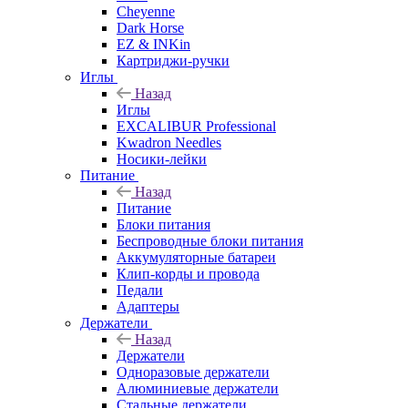
Cheyenne
Dark Horse
EZ & INKin
Картриджи-ручки
Иглы
Назад
Иглы
EXCALIBUR Professional
Kwadron Needles
Носики-лейки
Питание
Назад
Питание
Блоки питания
Беспроводные блоки питания
Аккумуляторные батареи
Клип-корды и провода
Педали
Адаптеры
Держатели
Назад
Держатели
Одноразовые держатели
Алюминиевые держатели
Стальные держатели