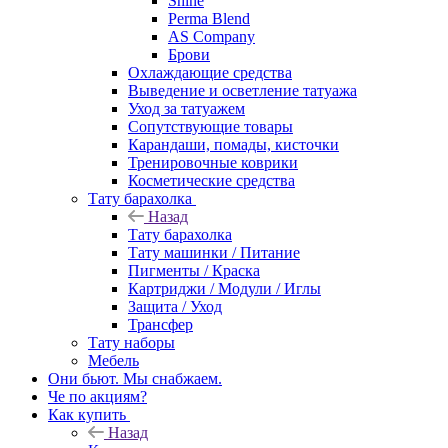
Shine
Perma Blend
AS Company
Брови
Охлаждающие средства
Выведение и осветление татуажа
Уход за татуажем
Сопутствующие товары
Карандаши, помады, кисточки
Тренировочные коврики
Косметические средства
Тату барахолка
Назад
Тату барахолка
Тату машинки / Питание
Пигменты / Краска
Картриджи / Модули / Иглы
Защита / Уход
Трансфер
Тату наборы
Мебель
Они бьют. Мы снабжаем.
Че по акциям?
Как купить
Назад