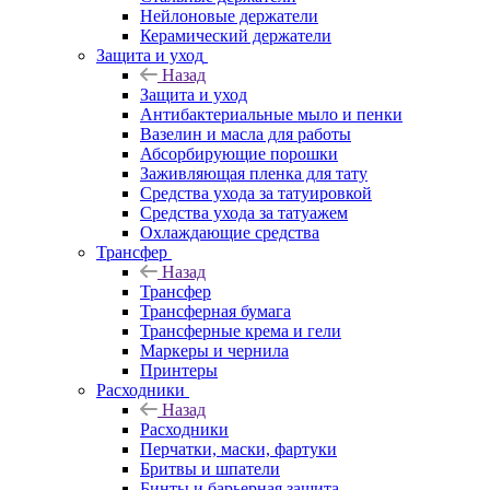
Нейлоновые держатели
Керамический держатели
Защита и уход
Назад
Защита и уход
Антибактериальные мыло и пенки
Вазелин и масла для работы
Абсорбирующие порошки
Заживляющая пленка для тату
Средства ухода за татуировкой
Средства ухода за татуажем
Охлаждающие средства
Трансфер
Назад
Трансфер
Трансферная бумага
Трансферные крема и гели
Маркеры и чернила
Принтеры
Расходники
Назад
Расходники
Перчатки, маски, фартуки
Бритвы и шпатели
Бинты и барьерная защита