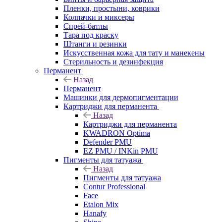
Пленки, простыни, коврики
Колпачки и миксеры
Спрей-батлы
Тара под краску
Штанги и резинки
Искусственная кожа для тату и манекены
Стерильность и дезинфекция
Перманент
Назад
Перманент
Машинки для дермопигментации
Картриджи для перманента
Назад
Картриджи для перманента
KWADRON Optima
Defender PMU
EZ PMU / INKin PMU
Пигменты для татуажа
Назад
Пигменты для татуажа
Contur Professional
Face
Etalon Mix
Hanafy