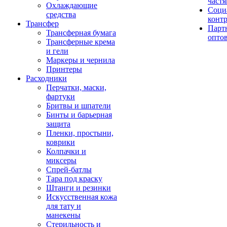
част
Охлаждающие
Соци
средства
конт
Трансфер
Парт
Трансферная бумага
опто
Трансферные крема
и гели
Маркеры и чернила
Принтеры
Расходники
Перчатки, маски,
фартуки
Бритвы и шпатели
Бинты и барьерная
защита
Пленки, простыни,
коврики
Колпачки и
миксеры
Спрей-батлы
Тара под краску
Штанги и резинки
Искусственная кожа
для тату и
манекены
Стерильность и