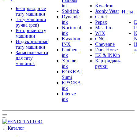
Famous
ink
Kwadron
Беспроводные
Solid ink
Jconly Vetar
Иглы
тату машинки
Dynamic
Cartel
Тату машинки
ink
Pepax
ручка (pen)
Nocturnal
Mast Pro
P
Роторные тату
ink
WJX
K
машинки
Kwadron
CNC
N
Индукционные
INX
Cheyenne
Н
тату машинки
Panthera
Dark Horse
л
Запасные части
ink
EZ & INKin
для тату
Xtreme
Картриджи-
машинок
ink
ручки
KOKKAI
Sumi
КРАСКА
ink
Intenze
ink
Каталог