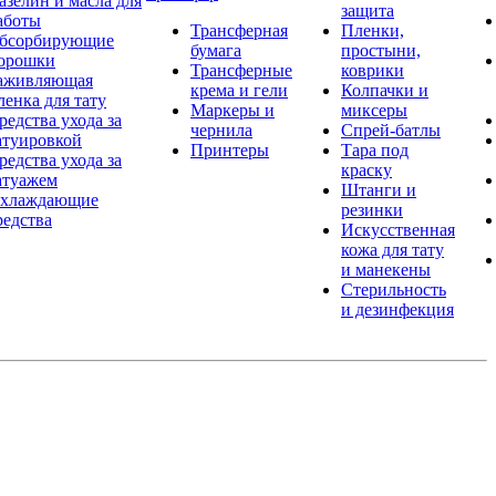
азелин и масла для
защита
аботы
Трансферная
Пленки,
бсорбирующие
бумага
простыни,
орошки
Трансферные
коврики
аживляющая
крема и гели
Колпачки и
ленка для тату
Маркеры и
миксеры
редства ухода за
чернила
Спрей-батлы
атуировкой
Принтеры
Тара под
редства ухода за
краску
атуажем
Штанги и
хлаждающие
резинки
редства
Искусственная
кожа для тату
и манекены
Стерильность
и дезинфекция