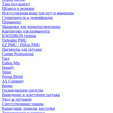
Тара под краску
Штанги и резинки
Искусственная кожа для тату и манекены
Стерильность и дезинфекция
Перманент
Машинки для дермопигментации
Картриджи для перманента
KWADRON Optima
Defender PMU
EZ PMU / INKin PMU
Пигменты для татуажа
Contur Professional
Face
Etalon Mix
Hanafy
Shine
Perma Blend
AS Company
Брови
Охлаждающие средства
Выведение и осветление татуажа
Уход за татуажем
Сопутствующие товары
Карандаши, помады, кисточки
Тренировочные коврики