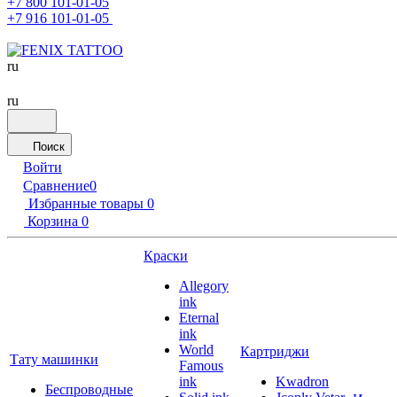
+7 800 101-01-05
+7 916 101-01-05
ru
ru
Поиск
Войти
Сравнение
0
Избранные товары
0
Корзина
0
Краски
Allegory
ink
Eternal
ink
World
Картриджи
Тату машинки
Famous
ink
Kwadron
Беспроводные