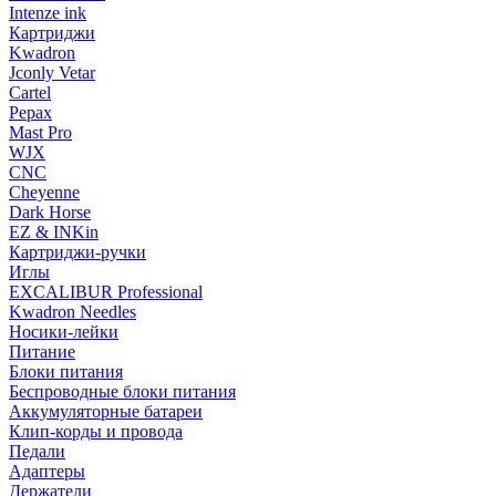
Intenze ink
Картриджи
Kwadron
Jconly Vetar
Cartel
Pepax
Mast Pro
WJX
CNC
Cheyenne
Dark Horse
EZ & INKin
Картриджи-ручки
Иглы
EXCALIBUR Professional
Kwadron Needles
Носики-лейки
Питание
Блоки питания
Беспроводные блоки питания
Аккумуляторные батареи
Клип-корды и провода
Педали
Адаптеры
Держатели