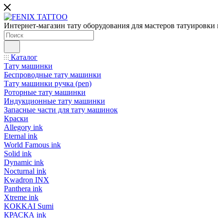
Интернет-магазин тату оборудования для мастеров татуировки 
Каталог
Тату машинки
Беспроводные тату машинки
Тату машинки ручка (pen)
Роторные тату машинки
Индукционные тату машинки
Запасные части для тату машинок
Краски
Allegory ink
Eternal ink
World Famous ink
Solid ink
Dynamic ink
Nocturnal ink
Kwadron INX
Panthera ink
Xtreme ink
KOKKAI Sumi
КРАСКА ink