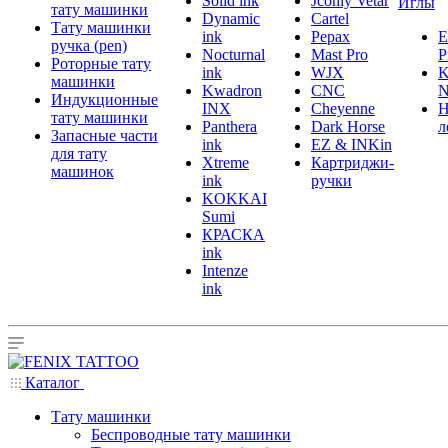
Solid ink
Jconly Vetar
Иглы
тату машинки
Dynamic
Cartel
Тату машинки
ink
Pepax
ручка (pen)
Nocturnal
Mast Pro
P
Роторные тату
ink
WJX
K
машинки
Kwadron
CNC
N
Индукционные
INX
Cheyenne
Н
тату машинки
Panthera
Dark Horse
л
Запасные части
ink
EZ & INKin
для тату
Xtreme
Картриджи-
машинок
ink
ручки
KOKKAI
Sumi
КРАСКА
ink
Intenze
ink
Каталог
Тату машинки
Беспроводные тату машинки