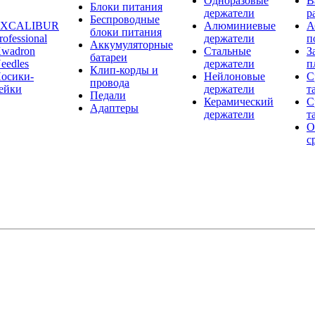
Одноразовые
В
Блоки питания
держатели
р
Беспроводные
EXCALIBUR
Алюминиевые
А
блоки питания
rofessional
держатели
п
Аккумуляторные
wadron
Стальные
З
батареи
eedles
держатели
п
Клип-корды и
осики-
Нейлоновые
С
провода
ейки
держатели
т
Педали
Керамический
С
Адаптеры
держатели
т
О
с