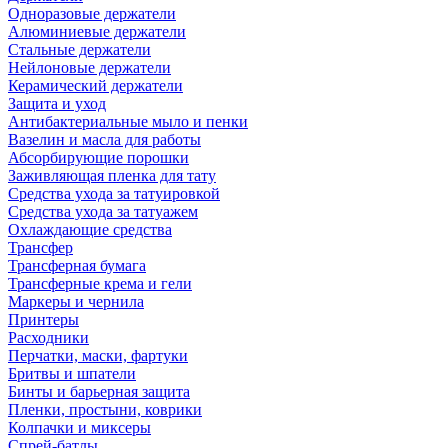
Одноразовые держатели
Алюминиевые держатели
Стальные держатели
Нейлоновые держатели
Керамический держатели
Защита и уход
Антибактериальные мыло и пенки
Вазелин и масла для работы
Абсорбирующие порошки
Заживляющая пленка для тату
Средства ухода за татуировкой
Средства ухода за татуажем
Охлаждающие средства
Трансфер
Трансферная бумага
Трансферные крема и гели
Маркеры и чернила
Принтеры
Расходники
Перчатки, маски, фартуки
Бритвы и шпатели
Бинты и барьерная защита
Пленки, простыни, коврики
Колпачки и миксеры
Спрей-батлы