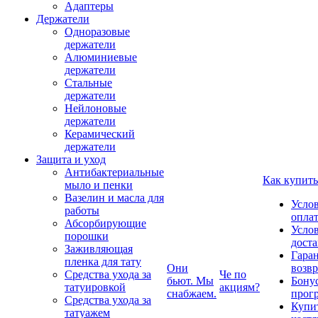
Адаптеры
Держатели
Одноразовые
держатели
Алюминиевые
держатели
Стальные
держатели
Нейлоновые
держатели
Керамический
держатели
Защита и уход
Антибактериальные
Как купить
мыло и пенки
Вазелин и масла для
Усло
работы
опла
Абсорбирующие
Усло
порошки
дост
Заживляющая
Гаран
пленка для тату
Они
возвр
Средства ухода за
Че по
бьют. Мы
Бону
татуировкой
акциям?
снабжаем.
прог
Средства ухода за
Купи
татуажем