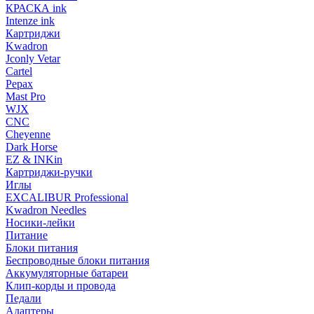
КРАСКА ink
Intenze ink
Картриджи
Kwadron
Jconly Vetar
Cartel
Pepax
Mast Pro
WJX
CNC
Cheyenne
Dark Horse
EZ & INKin
Картриджи-ручки
Иглы
EXCALIBUR Professional
Kwadron Needles
Носики-лейки
Питание
Блоки питания
Беспроводные блоки питания
Аккумуляторные батареи
Клип-корды и провода
Педали
Адаптеры