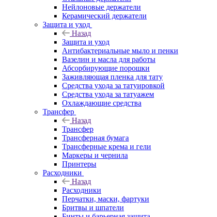
Нейлоновые держатели
Керамический держатели
Защита и уход
Назад
Защита и уход
Антибактериальные мыло и пенки
Вазелин и масла для работы
Абсорбирующие порошки
Заживляющая пленка для тату
Средства ухода за татуировкой
Средства ухода за татуажем
Охлаждающие средства
Трансфер
Назад
Трансфер
Трансферная бумага
Трансферные крема и гели
Маркеры и чернила
Принтеры
Расходники
Назад
Расходники
Перчатки, маски, фартуки
Бритвы и шпатели
Бинты и барьерная защита