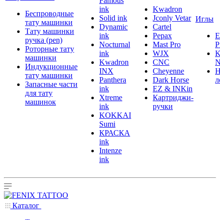
Famous
ink
Kwadron
Беспроводные
Solid ink
Jconly Vetar
Иглы
тату машинки
Dynamic
Cartel
Тату машинки
ink
Pepax
ручка (pen)
Nocturnal
Mast Pro
P
Роторные тату
ink
WJX
K
машинки
Kwadron
CNC
N
Индукционные
INX
Cheyenne
Н
тату машинки
Panthera
Dark Horse
л
Запасные части
ink
EZ & INKin
для тату
Xtreme
Картриджи-
машинок
ink
ручки
KOKKAI
Sumi
КРАСКА
ink
Intenze
ink
Каталог