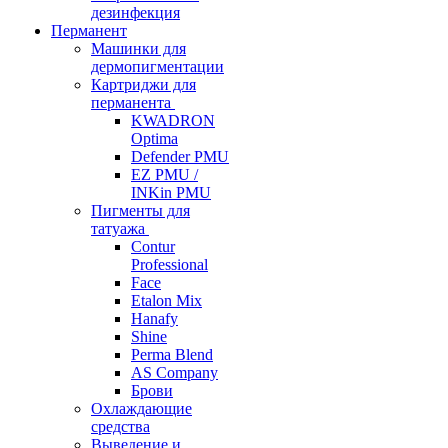
дезинфекция
Перманент
Машинки для
дермопигментации
Картриджи для
перманента
KWADRON
Optima
Defender PMU
EZ PMU /
INKin PMU
Пигменты для
татуажа
Contur
Professional
Face
Etalon Mix
Hanafy
Shine
Perma Blend
AS Company
Брови
Охлаждающие
средства
Выведение и