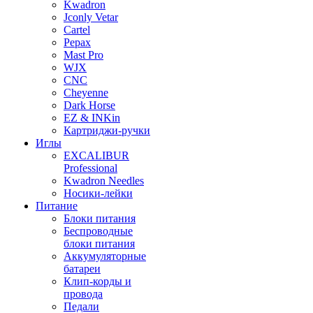
Kwadron
Jconly Vetar
Cartel
Pepax
Mast Pro
WJX
CNC
Cheyenne
Dark Horse
EZ & INKin
Картриджи-ручки
Иглы
EXCALIBUR
Professional
Kwadron Needles
Носики-лейки
Питание
Блоки питания
Беспроводные
блоки питания
Аккумуляторные
батареи
Клип-корды и
провода
Педали