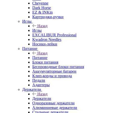
Cheyenne
Dark Horse
EZ & INKin
Картриджи-ручки
Иглы
Назад
Иглы
EXCALIBUR Professional
Kwadron Needles
Носики-лейки
Питание
Назад
Питание
Блоки питания
Беспроводные блоки питания
Аккумуляторные батареи
Клип-корды и провода
Педали
Адаптеры
Держатели
Назад
Держатели
Одноразовые держатели
Алюминиевые держатели
Стальные держатели