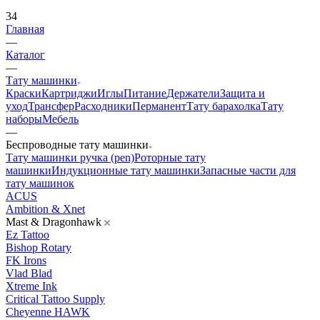
34
Главная
—
Каталог
—
Тату машинки
Краски
Картриджи
Иглы
Питание
Держатели
Защита и
уход
Трансфер
Расходники
Перманент
Тату барахолка
Тату
наборы
Мебель
—
Беспроводные тату машинки
Тату машинки ручка (pen)
Роторные тату
машинки
Индукционные тату машинки
Запасные части для
тату машинок
ACUS
Ambition & Xnet
Mast & Dragonhawk
Ez Tattoo
Bishop Rotary
FK Irons
Vlad Blad
Xtreme Ink
Critical Tattoo Supply
Cheyenne HAWK