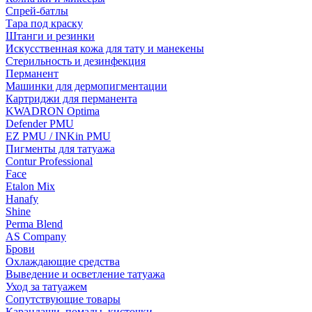
Спрей-батлы
Тара под краску
Штанги и резинки
Искусственная кожа для тату и манекены
Стерильность и дезинфекция
Перманент
Машинки для дермопигментации
Картриджи для перманента
KWADRON Optima
Defender PMU
EZ PMU / INKin PMU
Пигменты для татуажа
Contur Professional
Face
Etalon Mix
Hanafy
Shine
Perma Blend
AS Company
Брови
Охлаждающие средства
Выведение и осветление татуажа
Уход за татуажем
Сопутствующие товары
Карандаши, помады, кисточки