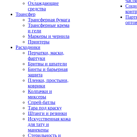
част
Охлаждающие
Соци
средства
конт
Трансфер
Парт
Трансферная бумага
опто
Трансферные крема
и гели
Маркеры и чернила
Принтеры
Расходники
Перчатки, маски,
фартуки
Бритвы и шпатели
Бинты и барьерная
защита
Пленки, простыни,
коврики
Колпачки и
миксеры
Спрей-батлы
Тара под краску
Штанги и резинки
Искусственная кожа
для тату и
манекены
Стерильность и