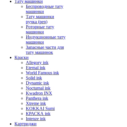
Тату машинки
Беспроводные тату
машинки
Тату машинки
ручка (pen)
Роторные тату
машинки
Индукционные тату
машинки
Запасные части для
тату машинок
Краски
Allegory ink
Eternal ink
World Famous ink
Solid ink
Dynamic ink
Nocturnal ink
Kwadron INX
Panthera ink
Xtreme ink
KOKKAI Sumi
КРАСКА ink
Intenze ink
Картриджи