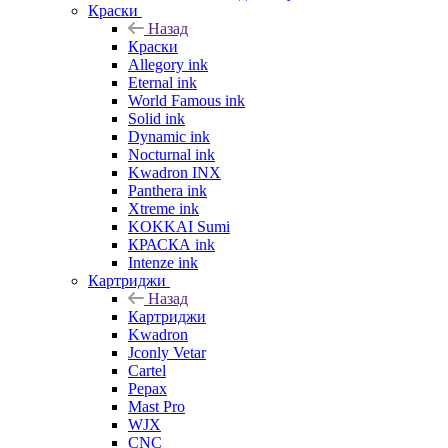
Краски
Назад
Краски
Allegory ink
Eternal ink
World Famous ink
Solid ink
Dynamic ink
Nocturnal ink
Kwadron INX
Panthera ink
Xtreme ink
KOKKAI Sumi
КРАСКА ink
Intenze ink
Картриджи
Назад
Картриджи
Kwadron
Jconly Vetar
Cartel
Pepax
Mast Pro
WJX
CNC