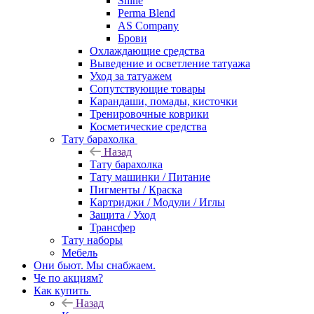
Shine
Perma Blend
AS Company
Брови
Охлаждающие средства
Выведение и осветление татуажа
Уход за татуажем
Сопутствующие товары
Карандаши, помады, кисточки
Тренировочные коврики
Косметические средства
Тату барахолка
Назад
Тату барахолка
Тату машинки / Питание
Пигменты / Краска
Картриджи / Модули / Иглы
Защита / Уход
Трансфер
Тату наборы
Мебель
Они бьют. Мы снабжаем.
Че по акциям?
Как купить
Назад