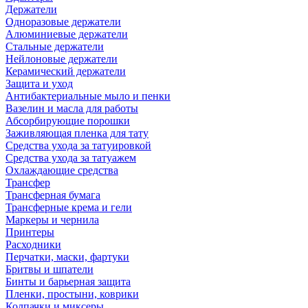
Держатели
Одноразовые держатели
Алюминиевые держатели
Стальные держатели
Нейлоновые держатели
Керамический держатели
Защита и уход
Антибактериальные мыло и пенки
Вазелин и масла для работы
Абсорбирующие порошки
Заживляющая пленка для тату
Средства ухода за татуировкой
Средства ухода за татуажем
Охлаждающие средства
Трансфер
Трансферная бумага
Трансферные крема и гели
Маркеры и чернила
Принтеры
Расходники
Перчатки, маски, фартуки
Бритвы и шпатели
Бинты и барьерная защита
Пленки, простыни, коврики
Колпачки и миксеры