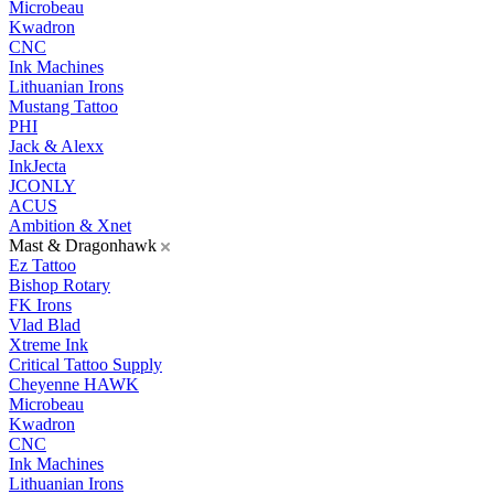
Microbeau
Kwadron
CNC
Ink Machines
Lithuanian Irons
Mustang Tattoo
PHI
Jack & Alexx
InkJecta
JCONLY
ACUS
Ambition & Xnet
Mast & Dragonhawk
Ez Tattoo
Bishop Rotary
FK Irons
Vlad Blad
Xtreme Ink
Critical Tattoo Supply
Cheyenne HAWK
Microbeau
Kwadron
CNC
Ink Machines
Lithuanian Irons