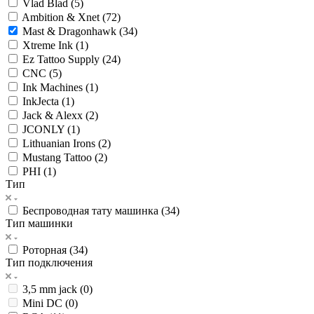
Vlad Blad (
5
)
Ambition & Xnet (
72
)
Mast & Dragonhawk (
34
)
Xtreme Ink (
1
)
Ez Tattoo Supply (
24
)
CNC (
5
)
Ink Machines (
1
)
InkJecta (
1
)
Jack & Alexx (
2
)
JCONLY (
1
)
Lithuanian Irons (
2
)
Mustang Tattoo (
2
)
PHI (
1
)
Тип
Беспроводная тату машинка (
34
)
Тип машинки
Роторная (
34
)
Тип подключения
3,5 mm jack (
0
)
Mini DC (
0
)