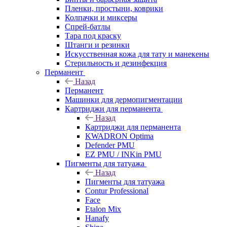
Пленки, простыни, коврики
Колпачки и миксеры
Спрей-батлы
Тара под краску
Штанги и резинки
Искусственная кожа для тату и манекены
Стерильность и дезинфекция
Перманент
Назад
Перманент
Машинки для дермопигментации
Картриджи для перманента
Назад
Картриджи для перманента
KWADRON Optima
Defender PMU
EZ PMU / INKin PMU
Пигменты для татуажа
Назад
Пигменты для татуажа
Contur Professional
Face
Etalon Mix
Hanafy