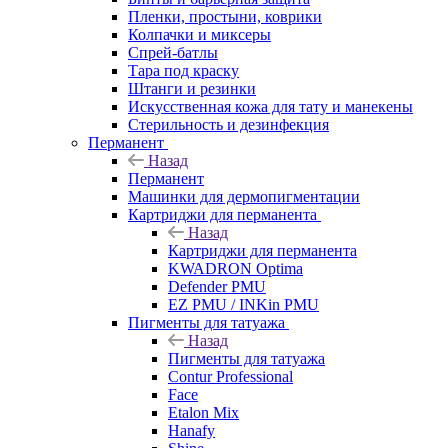
Пленки, простыни, коврики
Колпачки и миксеры
Спрей-батлы
Тара под краску
Штанги и резинки
Искусственная кожа для тату и манекены
Стерильность и дезинфекция
Перманент
Назад
Перманент
Машинки для дермопигментации
Картриджи для перманента
Назад
Картриджи для перманента
KWADRON Optima
Defender PMU
EZ PMU / INKin PMU
Пигменты для татуажа
Назад
Пигменты для татуажа
Contur Professional
Face
Etalon Mix
Hanafy