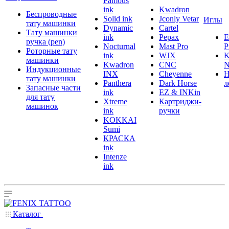
Famous
ink
Kwadron
Беспроводные
Solid ink
Jconly Vetar
Иглы
тату машинки
Dynamic
Cartel
Тату машинки
ink
Pepax
ручка (pen)
Nocturnal
Mast Pro
P
Роторные тату
ink
WJX
K
машинки
Kwadron
CNC
N
Индукционные
INX
Cheyenne
Н
тату машинки
Panthera
Dark Horse
л
Запасные части
ink
EZ & INKin
для тату
Xtreme
Картриджи-
машинок
ink
ручки
KOKKAI
Sumi
КРАСКА
ink
Intenze
ink
Каталог