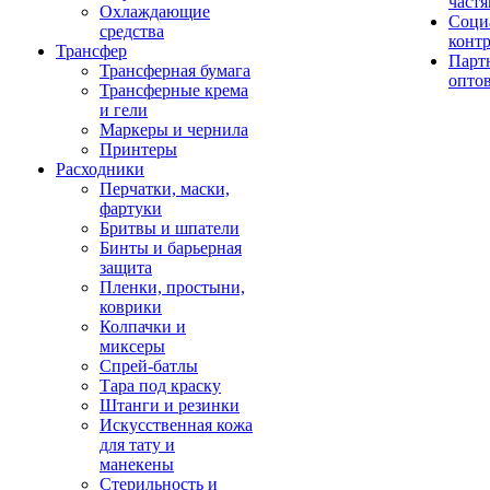
част
Охлаждающие
Соци
средства
конт
Трансфер
Парт
Трансферная бумага
опто
Трансферные крема
и гели
Маркеры и чернила
Принтеры
Расходники
Перчатки, маски,
фартуки
Бритвы и шпатели
Бинты и барьерная
защита
Пленки, простыни,
коврики
Колпачки и
миксеры
Спрей-батлы
Тара под краску
Штанги и резинки
Искусственная кожа
для тату и
манекены
Стерильность и