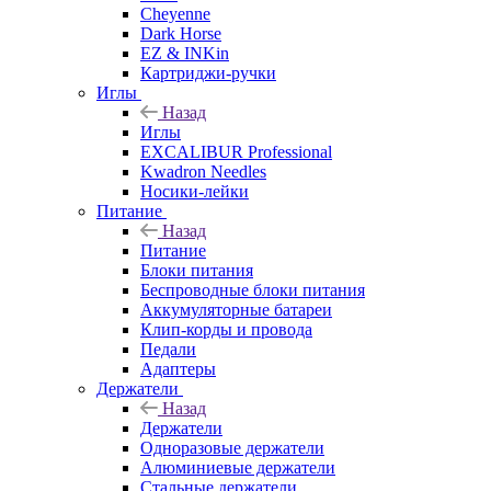
Cheyenne
Dark Horse
EZ & INKin
Картриджи-ручки
Иглы
Назад
Иглы
EXCALIBUR Professional
Kwadron Needles
Носики-лейки
Питание
Назад
Питание
Блоки питания
Беспроводные блоки питания
Аккумуляторные батареи
Клип-корды и провода
Педали
Адаптеры
Держатели
Назад
Держатели
Одноразовые держатели
Алюминиевые держатели
Стальные держатели