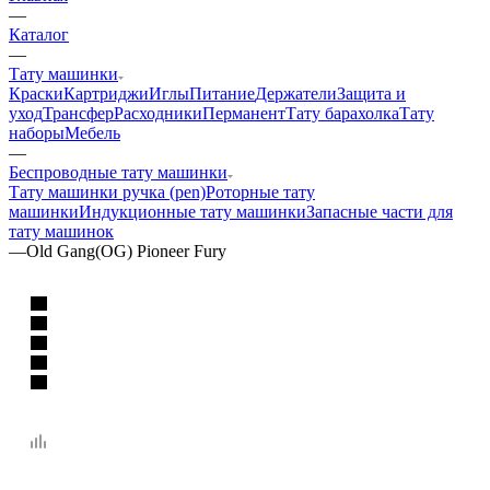
—
Каталог
—
Тату машинки
Краски
Картриджи
Иглы
Питание
Держатели
Защита и
уход
Трансфер
Расходники
Перманент
Тату барахолка
Тату
наборы
Мебель
—
Беспроводные тату машинки
Тату машинки ручка (pen)
Роторные тату
машинки
Индукционные тату машинки
Запасные части для
тату машинок
—
Old Gang(OG) Pioneer Fury