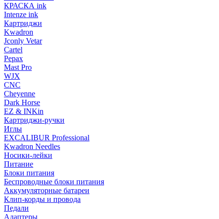
КРАСКА ink
Intenze ink
Картриджи
Kwadron
Jconly Vetar
Cartel
Pepax
Mast Pro
WJX
CNC
Cheyenne
Dark Horse
EZ & INKin
Картриджи-ручки
Иглы
EXCALIBUR Professional
Kwadron Needles
Носики-лейки
Питание
Блоки питания
Беспроводные блоки питания
Аккумуляторные батареи
Клип-корды и провода
Педали
Адаптеры