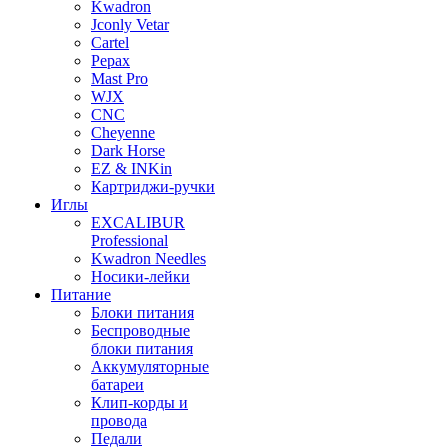
Kwadron
Jconly Vetar
Cartel
Pepax
Mast Pro
WJX
CNC
Cheyenne
Dark Horse
EZ & INKin
Картриджи-ручки
Иглы
EXCALIBUR
Professional
Kwadron Needles
Носики-лейки
Питание
Блоки питания
Беспроводные
блоки питания
Аккумуляторные
батареи
Клип-корды и
провода
Педали