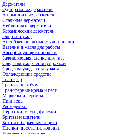
Держатели
Одноразовые держатели
Алюминиевые держатели
Стальные держатели
Нейлоновые держатели
Керамический держатели
Защита и уход
Антибактериальные мыло и пенки
Вазелин и масла для работы
Абсорбирующие порошки
Заживляющая пленка для тату
Средства ухода за татуировкой
Средства ухода за татуажем
Охлаждающие средства
Трансфер
Трансферная бумага
Трансферные крема и гели
Маркеры и чернила
Принтеры
Расходники
Перчатки, маски, фартуки
Бритвы и шпатели
Бинты и барьерная защита
Пленки, простыни, коврики
Колпачки и миксеры