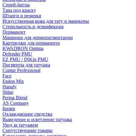
Спрей-батлы
Тара под краску
Штанги и резинки
Искусственная кожа для тату и манекены
Стерильность и дезинфекция
Перманент
Машинки для дермопигментации
Картриджи для перманента
KWADRON Optima
Defender PMU
EZ PMU / INKin PMU
Пигменты для татуажа
Contur Professional
Face
Etalon Mix
Hanafy
Shine
Perma Blend
AS Company
Брови
Охлаждающие средства
Выведение и осветление татуажа
Уход за татуажем
Сопутствующие товары
Карандаши, помады, кисточки