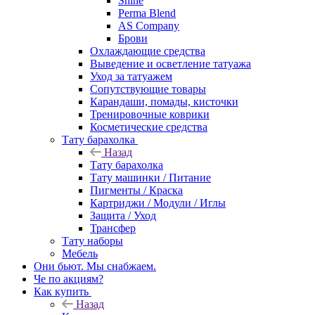
Shine
Perma Blend
AS Company
Брови
Охлаждающие средства
Выведение и осветление татуажа
Уход за татуажем
Сопутствующие товары
Карандаши, помады, кисточки
Тренировочные коврики
Косметические средства
Тату барахолка
Назад
Тату барахолка
Тату машинки / Питание
Пигменты / Краска
Картриджи / Модули / Иглы
Защита / Уход
Трансфер
Тату наборы
Мебель
Они бьют. Мы снабжаем.
Че по акциям?
Как купить
Назад