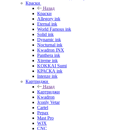
Краски
Назад
Краски
Allegory ink
Eternal ink
World Famous ink
Solid ink
Dynamic ink
Nocturnal ink
Kwadron INX
Panthera ink
Xtreme ink
KOKKAI Sumi
КРАСКА ink
Intenze ink
Картриджи
Назад
Картриджи
Kwadron
Jconly Vetar
Cartel
Pepax
Mast Pro
WJX
CNC