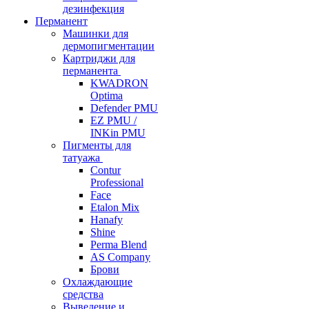
дезинфекция
Перманент
Машинки для
дермопигментации
Картриджи для
перманента
KWADRON
Optima
Defender PMU
EZ PMU /
INKin PMU
Пигменты для
татуажа
Contur
Professional
Face
Etalon Mix
Hanafy
Shine
Perma Blend
AS Company
Брови
Охлаждающие
средства
Выведение и