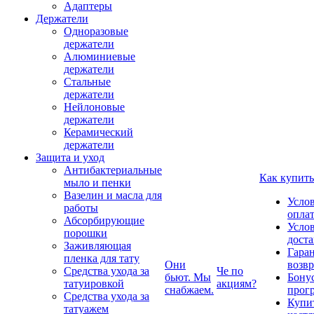
Адаптеры
Держатели
Одноразовые
держатели
Алюминиевые
держатели
Стальные
держатели
Нейлоновые
держатели
Керамический
держатели
Защита и уход
Антибактериальные
Как купить
мыло и пенки
Вазелин и масла для
Усло
работы
опла
Абсорбирующие
Усло
порошки
дост
Заживляющая
Гаран
пленка для тату
Они
возвр
Средства ухода за
Че по
бьют. Мы
Бону
татуировкой
акциям?
снабжаем.
прог
Средства ухода за
Купи
татуажем