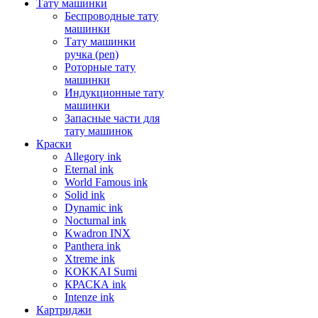
Тату машинки
Беспроводные тату
машинки
Тату машинки
ручка (pen)
Роторные тату
машинки
Индукционные тату
машинки
Запасные части для
тату машинок
Краски
Allegory ink
Eternal ink
World Famous ink
Solid ink
Dynamic ink
Nocturnal ink
Kwadron INX
Panthera ink
Xtreme ink
KOKKAI Sumi
КРАСКА ink
Intenze ink
Картриджи