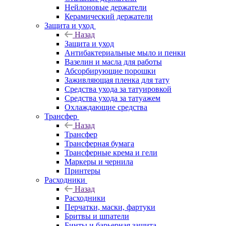
Нейлоновые держатели
Керамический держатели
Защита и уход
Назад
Защита и уход
Антибактериальные мыло и пенки
Вазелин и масла для работы
Абсорбирующие порошки
Заживляющая пленка для тату
Средства ухода за татуировкой
Средства ухода за татуажем
Охлаждающие средства
Трансфер
Назад
Трансфер
Трансферная бумага
Трансферные крема и гели
Маркеры и чернила
Принтеры
Расходники
Назад
Расходники
Перчатки, маски, фартуки
Бритвы и шпатели
Бинты и барьерная защита