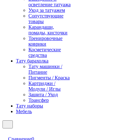
осветление татуажа
Уход за татуажем
Сопутствующие
товары
Карандаши,
помады, кисточки
Тренировочные
коврики
Косметические
средства
Тату барахолка
Тату машинки /
Питание
Пигменты / Краска
Картриджи /
Модули / Иглы
Защита / Уход
Трансфер
Тату наборы
Мебель
Сравнение
0