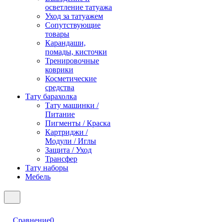
осветление татуажа
Уход за татуажем
Сопутствующие
товары
Карандаши,
помады, кисточки
Тренировочные
коврики
Косметические
средства
Тату барахолка
Тату машинки /
Питание
Пигменты / Краска
Картриджи /
Модули / Иглы
Защита / Уход
Трансфер
Тату наборы
Мебель
Сравнение
0