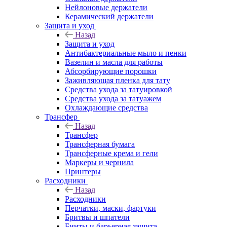
Нейлоновые держатели
Керамический держатели
Защита и уход
Назад
Защита и уход
Антибактериальные мыло и пенки
Вазелин и масла для работы
Абсорбирующие порошки
Заживляющая пленка для тату
Средства ухода за татуировкой
Средства ухода за татуажем
Охлаждающие средства
Трансфер
Назад
Трансфер
Трансферная бумага
Трансферные крема и гели
Маркеры и чернила
Принтеры
Расходники
Назад
Расходники
Перчатки, маски, фартуки
Бритвы и шпатели
Бинты и барьерная защита