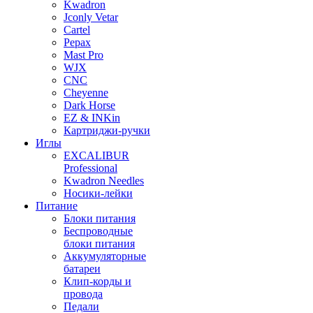
Kwadron
Jconly Vetar
Cartel
Pepax
Mast Pro
WJX
CNC
Cheyenne
Dark Horse
EZ & INKin
Картриджи-ручки
Иглы
EXCALIBUR
Professional
Kwadron Needles
Носики-лейки
Питание
Блоки питания
Беспроводные
блоки питания
Аккумуляторные
батареи
Клип-корды и
провода
Педали