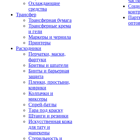
част
Охлаждающие
Соци
средства
конт
Трансфер
Парт
Трансферная бумага
опто
Трансферные крема
и гели
Маркеры и чернила
Принтеры
Расходники
Перчатки, маски,
фартуки
Бритвы и шпатели
Бинты и барьерная
защита
Пленки, простыни,
коврики
Колпачки и
миксеры
Спрей-батлы
Тара под краску
Штанги и резинки
Искусственная кожа
для тату и
манекены
Стерильность и