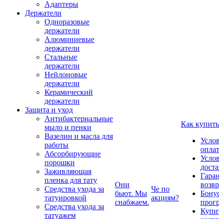
Адаптеры
Держатели
Одноразовые
держатели
Алюминиевые
держатели
Стальные
держатели
Нейлоновые
держатели
Керамический
держатели
Защита и уход
Антибактериальные
Как купить
мыло и пенки
Вазелин и масла для
Усло
работы
опла
Абсорбирующие
Усло
порошки
дост
Заживляющая
Гаран
пленка для тату
Они
возвр
Средства ухода за
Че по
бьют. Мы
Бону
татуировкой
акциям?
снабжаем.
прог
Средства ухода за
Купи
татуажем