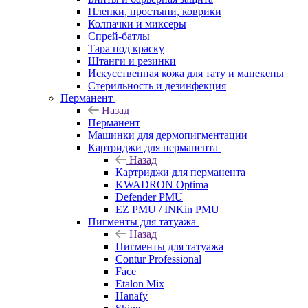
Пленки, простыни, коврики
Колпачки и миксеры
Спрей-батлы
Тара под краску
Штанги и резинки
Искусственная кожа для тату и манекены
Стерильность и дезинфекция
Перманент
Назад
Перманент
Машинки для дермопигментации
Картриджи для перманента
Назад
Картриджи для перманента
KWADRON Optima
Defender PMU
EZ PMU / INKin PMU
Пигменты для татуажа
Назад
Пигменты для татуажа
Contur Professional
Face
Etalon Mix
Hanafy