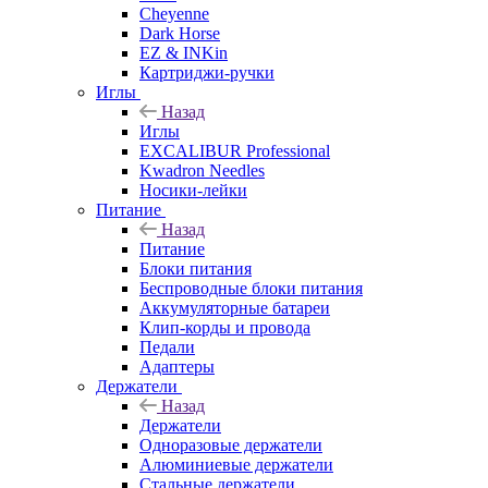
Cheyenne
Dark Horse
EZ & INKin
Картриджи-ручки
Иглы
Назад
Иглы
EXCALIBUR Professional
Kwadron Needles
Носики-лейки
Питание
Назад
Питание
Блоки питания
Беспроводные блоки питания
Аккумуляторные батареи
Клип-корды и провода
Педали
Адаптеры
Держатели
Назад
Держатели
Одноразовые держатели
Алюминиевые держатели
Стальные держатели