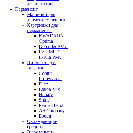
дезинфекция
Перманент
Машинки для
дермопигментации
Картриджи для
перманента
KWADRON
Optima
Defender PMU
EZ PMU /
INKin PMU
Пигменты для
татуажа
Contur
Professional
Face
Etalon Mix
Hanafy
Shine
Perma Blend
AS Company
Брови
Охлаждающие
средства
Выведение и