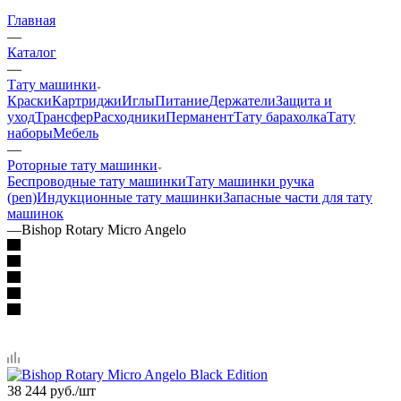
Главная
—
Каталог
—
Тату машинки
Краски
Картриджи
Иглы
Питание
Держатели
Защита и
уход
Трансфер
Расходники
Перманент
Тату барахолка
Тату
наборы
Мебель
—
Роторные тату машинки
Беспроводные тату машинки
Тату машинки ручка
(pen)
Индукционные тату машинки
Запасные части для тату
машинок
—
Bishop Rotary Micro Angelo
38 244
руб.
/шт