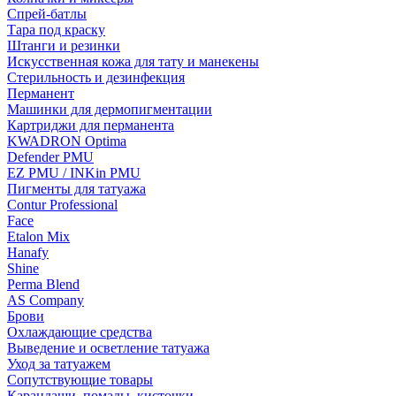
Спрей-батлы
Тара под краску
Штанги и резинки
Искусственная кожа для тату и манекены
Стерильность и дезинфекция
Перманент
Машинки для дермопигментации
Картриджи для перманента
KWADRON Optima
Defender PMU
EZ PMU / INKin PMU
Пигменты для татуажа
Contur Professional
Face
Etalon Mix
Hanafy
Shine
Perma Blend
AS Company
Брови
Охлаждающие средства
Выведение и осветление татуажа
Уход за татуажем
Сопутствующие товары
Карандаши, помады, кисточки