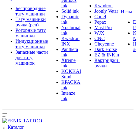
Famous
ink
Kwadron
Беспроводные
Solid ink
Jconly Vetar
Иглы
тату машинки
Dynamic
Cartel
Тату машинки
ink
Pepax
ручка (pen)
Nocturnal
Mast Pro
P
Роторные тату
ink
WJX
K
машинки
Kwadron
CNC
N
Индукционные
INX
Cheyenne
Н
тату машинки
Panthera
Dark Horse
л
Запасные части
ink
EZ & INKin
для тату
Xtreme
Картриджи-
машинок
ink
ручки
KOKKAI
Sumi
КРАСКА
ink
Intenze
ink
Каталог