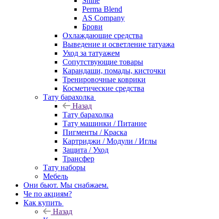
Shine
Perma Blend
AS Company
Брови
Охлаждающие средства
Выведение и осветление татуажа
Уход за татуажем
Сопутствующие товары
Карандаши, помады, кисточки
Тренировочные коврики
Косметические средства
Тату барахолка
Назад
Тату барахолка
Тату машинки / Питание
Пигменты / Краска
Картриджи / Модули / Иглы
Защита / Уход
Трансфер
Тату наборы
Мебель
Они бьют. Мы снабжаем.
Че по акциям?
Как купить
Назад