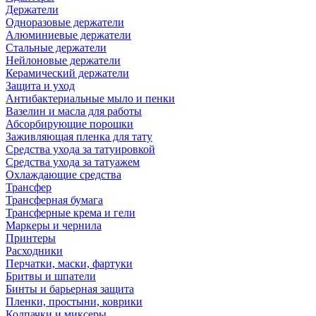
Держатели
Одноразовые держатели
Алюминиевые держатели
Стальные держатели
Нейлоновые держатели
Керамический держатели
Защита и уход
Антибактериальные мыло и пенки
Вазелин и масла для работы
Абсорбирующие порошки
Заживляющая пленка для тату
Средства ухода за татуировкой
Средства ухода за татуажем
Охлаждающие средства
Трансфер
Трансферная бумага
Трансферные крема и гели
Маркеры и чернила
Принтеры
Расходники
Перчатки, маски, фартуки
Бритвы и шпатели
Бинты и барьерная защита
Пленки, простыни, коврики
Колпачки и миксеры