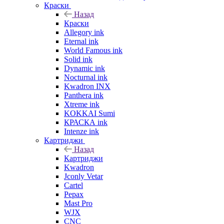
Краски
Назад
Краски
Allegory ink
Eternal ink
World Famous ink
Solid ink
Dynamic ink
Nocturnal ink
Kwadron INX
Panthera ink
Xtreme ink
KOKKAI Sumi
КРАСКА ink
Intenze ink
Картриджи
Назад
Картриджи
Kwadron
Jconly Vetar
Cartel
Pepax
Mast Pro
WJX
CNC