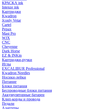
КРАСКА ink
Intenze ink
Картриджи
Kwadron
Jconly Vetar
Cartel
Pepax
Mast Pro
WJX
CNC
Cheyenne
Dark Horse
EZ & INKin
Картриджи-ручки
Иглы
EXCALIBUR Professional
Kwadron Needles
Носики-лейки
Питание
Блоки питания
Беспроводные блоки питания
Аккумуляторные батареи
Клип-корды и провода
Педали
Адаптеры