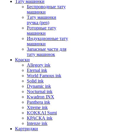
Тату машинки
Беспроводные тату
машинки
Тату машинки
ручка (pen)
Роторные тату
машинки
Индукционные тату
машинки
Запасные части для
тату машинок
Краски
Allegory ink
Eternal ink
World Famous ink
Solid ink
Dynamic ink
Nocturnal ink
Kwadron INX
Panthera ink
Xtreme ink
KOKKAI Sumi
КРАСКА ink
Intenze ink
Картриджи