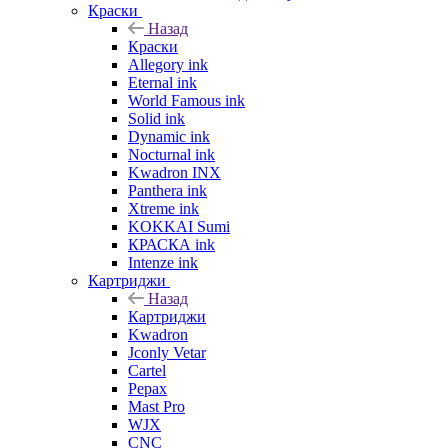
Краски
Назад
Краски
Allegory ink
Eternal ink
World Famous ink
Solid ink
Dynamic ink
Nocturnal ink
Kwadron INX
Panthera ink
Xtreme ink
KOKKAI Sumi
КРАСКА ink
Intenze ink
Картриджи
Назад
Картриджи
Kwadron
Jconly Vetar
Cartel
Pepax
Mast Pro
WJX
CNC