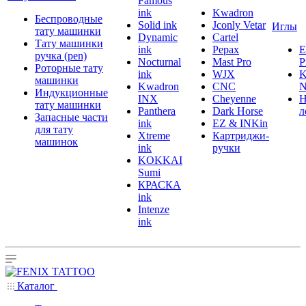
Famous
ink
Kwadron
Беспроводные
Solid ink
Jconly Vetar
Иглы
тату машинки
Dynamic
Cartel
Тату машинки
ink
Pepax
ручка (pen)
Nocturnal
Mast Pro
P
Роторные тату
ink
WJX
K
машинки
Kwadron
CNC
N
Индукционные
INX
Cheyenne
Н
тату машинки
Panthera
Dark Horse
л
Запасные части
ink
EZ & INKin
для тату
Xtreme
Картриджи-
машинок
ink
ручки
KOKKAI
Sumi
КРАСКА
ink
Intenze
ink
Каталог