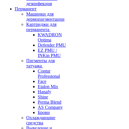
дезинфекция
Перманент
Машинки для
дермопигментации
Картриджи для
перманента
KWADRON
Optima
Defender PMU
EZ PMU /
INKin PMU
Пигменты для
татуажа
Contur
Professional
Face
Etalon Mix
Hanafy
Shine
Perma Blend
AS Company
Брови
Охлаждающие
средства
Выведение и