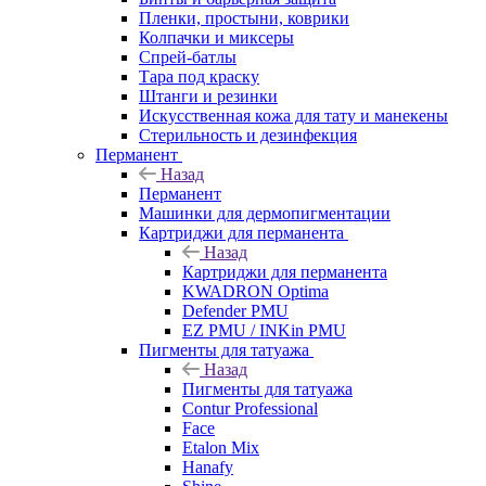
Пленки, простыни, коврики
Колпачки и миксеры
Спрей-батлы
Тара под краску
Штанги и резинки
Искусственная кожа для тату и манекены
Стерильность и дезинфекция
Перманент
Назад
Перманент
Машинки для дермопигментации
Картриджи для перманента
Назад
Картриджи для перманента
KWADRON Optima
Defender PMU
EZ PMU / INKin PMU
Пигменты для татуажа
Назад
Пигменты для татуажа
Contur Professional
Face
Etalon Mix
Hanafy