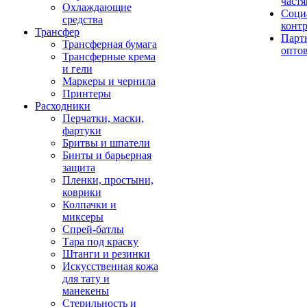
част
Охлаждающие
Соци
средства
конт
Трансфер
Парт
Трансферная бумага
опто
Трансферные крема
и гели
Маркеры и чернила
Принтеры
Расходники
Перчатки, маски,
фартуки
Бритвы и шпатели
Бинты и барьерная
защита
Пленки, простыни,
коврики
Колпачки и
миксеры
Спрей-батлы
Тара под краску
Штанги и резинки
Искусственная кожа
для тату и
манекены
Стерильность и