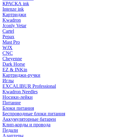
КРАСКА ink
Intenze ink
Картриджи
Kwadron
Jconly Vetar
Cartel
Pepax
Mast Pro
WJX
CNC
Cheyenne
Dark Horse
EZ & INKin
Картриджи-ручки
Иглы
EXCALIBUR Professional
Kwadron Needles
Носики-лейки
Питание
Блоки питания
Беспроводные блоки питания
Аккумуляторные батареи
Клип-корды и провода
Педали
Адаптеры