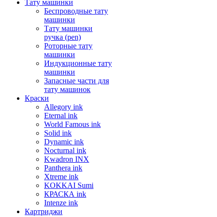
Тату машинки
Беспроводные тату
машинки
Тату машинки
ручка (pen)
Роторные тату
машинки
Индукционные тату
машинки
Запасные части для
тату машинок
Краски
Allegory ink
Eternal ink
World Famous ink
Solid ink
Dynamic ink
Nocturnal ink
Kwadron INX
Panthera ink
Xtreme ink
KOKKAI Sumi
КРАСКА ink
Intenze ink
Картриджи