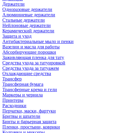
Держатели
Одноразовые держатели
Алюминиевые держатели
Стальные держатели
Нейлоновые держатели
Керамический держатели
Защита и уход
Антибактериальные мыло и пенки
Вазелин и масла для работы
Абсорбирующие порошки
Заживляющая пленка для тату
Средства ухода за татуировкой
Средства ухода за татуажем
Охлаждающие средства
Трансфер
Трансферная бумага
Трансферные крема и гели
Маркеры и чернила
Принтеры
Расходники
Перчатки, маски, фартуки
Бритвы и шпатели
Бинты и барьерная защита
Пленки, простыни, коврики
Колпачки и миксеры