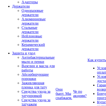
Адаптеры
Держатели
Одноразовые
держатели
Алюминиевые
держатели
Стальные
держатели
Нейлоновые
держатели
Керамический
держатели
Защита и уход
Антибактериальные
Как купить
мыло и пенки
Вазелин и масла для
Усло
работы
опла
Абсорбирующие
Усло
порошки
дост
Заживляющая
Гаран
пленка для тату
Они
возвр
Средства ухода за
Че по
бьют. Мы
Бону
татуировкой
акциям?
снабжаем.
прог
Средства ухода за
Купи
татуажем