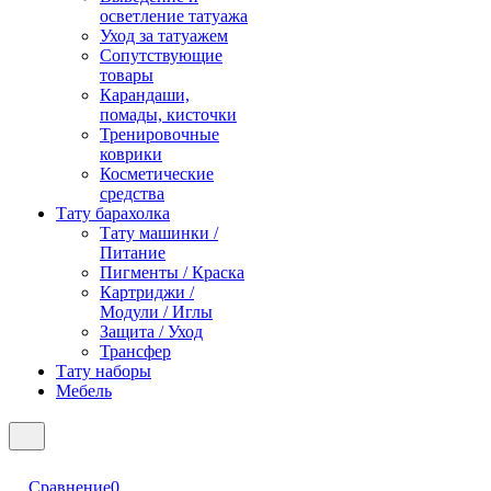
осветление татуажа
Уход за татуажем
Сопутствующие
товары
Карандаши,
помады, кисточки
Тренировочные
коврики
Косметические
средства
Тату барахолка
Тату машинки /
Питание
Пигменты / Краска
Картриджи /
Модули / Иглы
Защита / Уход
Трансфер
Тату наборы
Мебель
Сравнение
0