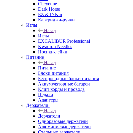
Cheyenne
Dark Horse
EZ & INKin
Картриджи-ручки
Иглы
Назад
Иглы
EXCALIBUR Professional
Kwadron Needles
Носики-лейки
Питание
Назад
Питание
Блоки питания
Беспроводные блоки питания
Аккумуляторные батареи
Клип-корды и провода
Педали
Адаптеры
Держатели
Назад
Держатели
Одноразовые держатели
Алюминиевые держатели
Стальные держатели