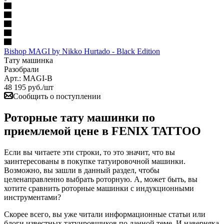
Bishop MAGI by Nikko Hurtado - Black Edition
Тату машинка
Разобрали
Арт.: MAGI-B
48 195
руб.
/шт
Сообщить о поступлении
Роторные тату машинки по
приемлемой цене в FENIX TATTOO
Если вы читаете эти строки, то это значит, что вы
заинтересованы в покупке татуировочной машинки.
Возможно, вы зашли в данный раздел, чтобы
целенаправленно выбрать роторную. А, может быть, вы
хотите сравнить роторные машинки с индукционными
инструментами?
Cкорее всего, вы уже читали информационные статьи или
блоги известных татуировщиков по данной теме. И наверняка