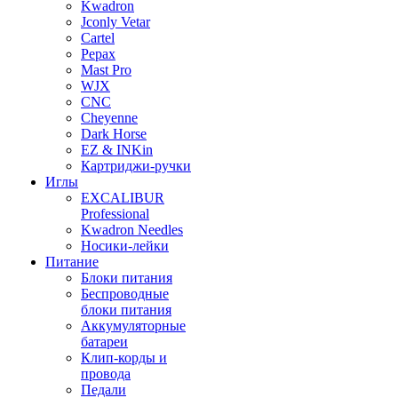
Kwadron
Jconly Vetar
Cartel
Pepax
Mast Pro
WJX
CNC
Cheyenne
Dark Horse
EZ & INKin
Картриджи-ручки
Иглы
EXCALIBUR
Professional
Kwadron Needles
Носики-лейки
Питание
Блоки питания
Беспроводные
блоки питания
Аккумуляторные
батареи
Клип-корды и
провода
Педали