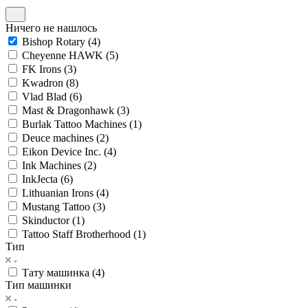
Ничего не нашлось
Bishop Rotary (
4
)
Cheyenne HAWK (
5
)
FK Irons (
3
)
Kwadron (
8
)
Vlad Blad (
6
)
Mast & Dragonhawk (
3
)
Burlak Tattoo Machines (
1
)
Deuce machines (
2
)
Eikon Device Inc. (
4
)
Ink Machines (
2
)
InkJecta (
6
)
Lithuanian Irons (
4
)
Mustang Tattoo (
3
)
Skinductor (
1
)
Tattoo Staff Brotherhood (
1
)
Тип
Тату машинка (
4
)
Тип машинки