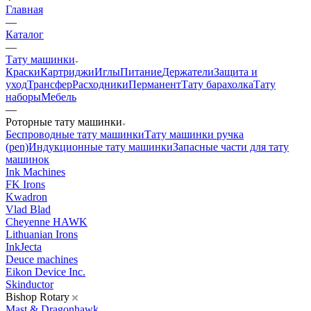
Главная
—
Каталог
—
Тату машинки
Краски
Картриджи
Иглы
Питание
Держатели
Защита и
уход
Трансфер
Расходники
Перманент
Тату барахолка
Тату
наборы
Мебель
—
Роторные тату машинки
Беспроводные тату машинки
Тату машинки ручка
(pen)
Индукционные тату машинки
Запасные части для тату
машинок
Ink Machines
FK Irons
Kwadron
Vlad Blad
Cheyenne HAWK
Lithuanian Irons
InkJecta
Deuce machines
Eikon Device Inc.
Skinductor
Bishop Rotary
Mast & Dragonhawk