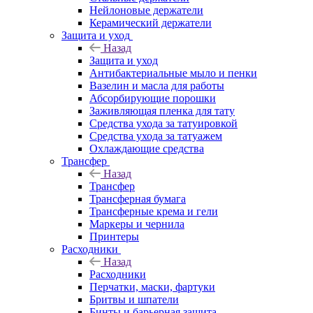
Нейлоновые держатели
Керамический держатели
Защита и уход
Назад
Защита и уход
Антибактериальные мыло и пенки
Вазелин и масла для работы
Абсорбирующие порошки
Заживляющая пленка для тату
Средства ухода за татуировкой
Средства ухода за татуажем
Охлаждающие средства
Трансфер
Назад
Трансфер
Трансферная бумага
Трансферные крема и гели
Маркеры и чернила
Принтеры
Расходники
Назад
Расходники
Перчатки, маски, фартуки
Бритвы и шпатели
Бинты и барьерная защита