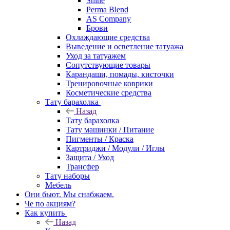
Shine
Perma Blend
AS Company
Брови
Охлаждающие средства
Выведение и осветление татуажа
Уход за татуажем
Сопутствующие товары
Карандаши, помады, кисточки
Тренировочные коврики
Косметические средства
Тату барахолка
Назад
Тату барахолка
Тату машинки / Питание
Пигменты / Краска
Картриджи / Модули / Иглы
Защита / Уход
Трансфер
Тату наборы
Мебель
Они бьют. Мы снабжаем.
Че по акциям?
Как купить
Назад