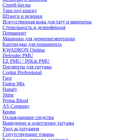
Спрей-батлы
Тара под краску
Штанги и резинки
Искусственная кожа для тату и манекены
Стерильность и дезинфекция
Перманент
Машинки для дермопигментации
Картриджи для перманента
KWADRON Optima
Defender PMU
EZ PMU / INKin PMU
Пигменты для татуажа
Contur Professional
Face
Etalon Mix
Hanafy
Shine
Perma Blend
AS Company
Брови
Охлаждающие средства
Выведение и осветление татуажа
Уход за татуажем
Сопутствующие товары
Карандаши, помады, кисточки